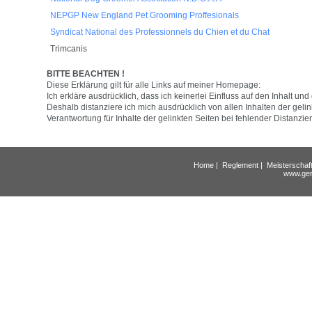
NEPGP New England Pet Grooming Proffesionals
Syndicat National des Professionnels du Chien et du Chat
Trimcanis
BITTE BEACHTEN !
Diese Erklärung gilt für alle Links auf meiner Homepage:
Ich erkläre ausdrücklich, dass ich keinerlei Einfluss auf den Inhalt 
Deshalb distanziere ich mich ausdrücklich von allen Inhalten der gel
Verantwortung für Inhalte der gelinkten Seiten bei fehlender Distanz
Home
|
Reglement
|
Meisterschaf
www.ger