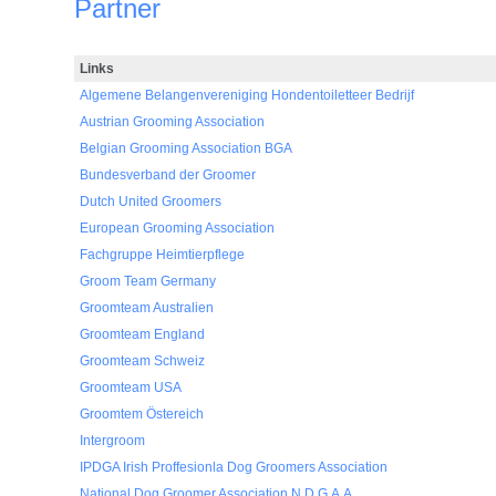
Partner
Links
Algemene Belangenvereniging Hondentoiletteer Bedrijf
Austrian Grooming Association
Belgian Grooming Association BGA
Bundesverband der Groomer
Dutch United Groomers
European Grooming Association
Fachgruppe Heimtierpflege
Groom Team Germany
Groomteam Australien
Groomteam England
Groomteam Schweiz
Groomteam USA
Groomtem Östereich
Intergroom
IPDGA Irish Proffesionla Dog Groomers Association
National Dog Groomer Association N.D.G.A.A